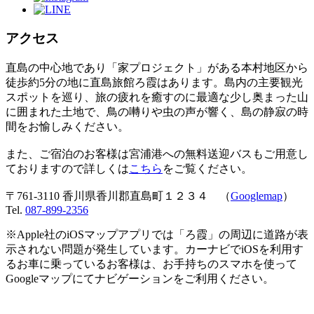
アクセス
直島の中心地であり「家プロジェクト」がある本村地区から
徒歩約5分の地に直島旅館ろ霞はあります。島内の主要観光
スポットを巡り、旅の疲れを癒すのに最適な少し奥まった山
に囲まれた土地で、鳥の囀りや虫の声が響く、島の静寂の時
間をお愉しみください。
また、ご宿泊のお客様は宮浦港への無料送迎バスもご用意し
ておりますので詳しくは
こちら
をご覧ください。
〒761-3110 香川県香川郡直島町１２３４ （
Googlemap
）
Tel.
087-899-2356
※Apple社のiOSマップアプリでは「ろ霞」の周辺に道路が表
示されない問題が発生しています。カーナビでiOSを利用す
るお車に乗っているお客様は、お手持ちのスマホを使って
Googleマップにてナビゲーションをご利用ください。