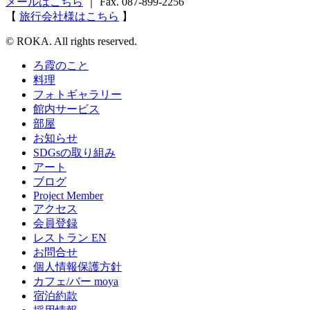
メールはこちら
｜ Fax. 087-899-2256
【
旅行会社様はこちら
】
© ROKA. All rights reserved.
ろ霞のこと
料理
フォトギャラリー
館内サービス
部屋
お知らせ
SDGsの取り組み
アート
ブログ
Project Member
アクセス
会員登録
レストラン EN
お問合せ
個人情報保護方針
カフェ/バー moya
宿泊約款