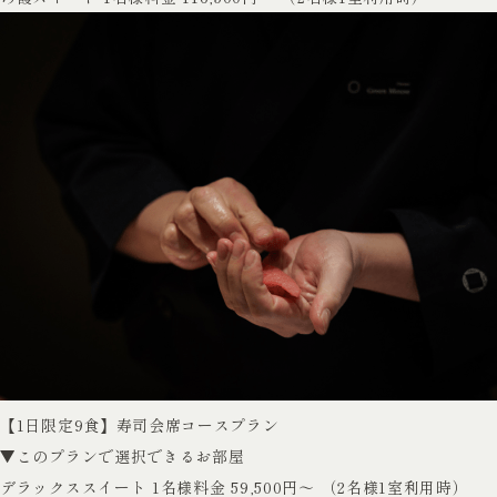
【1日限定9食】寿司会席コースプラン
▼このプランで選択できるお部屋
デラックススイート
1名様料金 59,500円～ （2名様1室利用時）